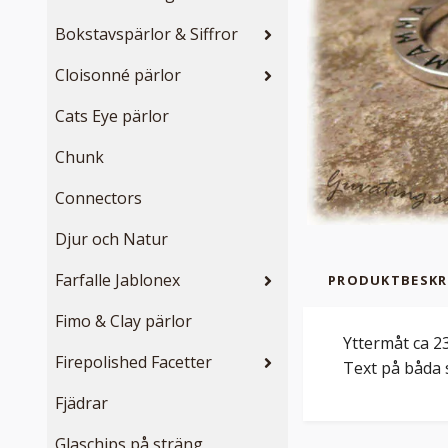
Bokstavspärlor & Siffror
Cloisonné pärlor
Cats Eye pärlor
Chunk
Connectors
Djur och Natur
Farfalle Jablonex
PRODUKTBESKR
Fimo & Clay pärlor
Yttermåt ca 2
Firepolished Facetter
Text på båda 
Fjädrar
Glaschips på sträng