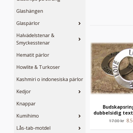
Glashängen
Glaspärlor
Halvädelstenar &
Smyckesstenar
Hematit pärlor
Howlite & Turkoser
Kashmiri o indonesiska pärlor
Kedjor
Knappar
Budskapsrin
dubbelsidig tex
Kumihimo
8.5
17.00 kr
Lås-tab-motdel