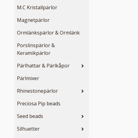
M.C Kristallpärlor
Magnetpärlor
Ormlänkspärlor & Ormlänk
Porslinspärlor &
Keramikpärlor
Pärlhattar & Pärlkåpor
Pärlmixer
Rhinestonepärlor
Preciosa Pip beads
Seed beads
Silhuetter