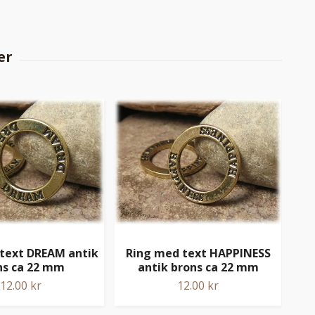
text DREAM antik
Ring med text HAPPINESS
ns ca 22 mm
antik brons ca 22 mm
du
12.00 kr
12.00 kr