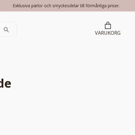
Exklusiva pärlor och smyckesdelar till förmånliga priser.
VARUKORG
de