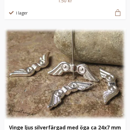
1.50 kr
I lager
Vinge ljus silverfärgad med öga ca 24x7 mm