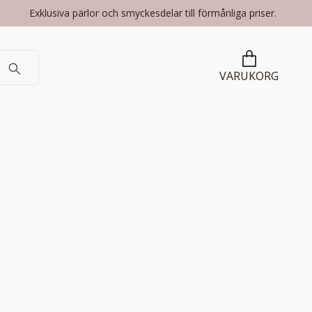
Exklusiva pärlor och smyckesdelar till förmånliga priser.
VARUKORG