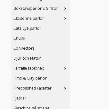
Bokstavspärlor & Siffror
Cloisonné pärlor
Cats Eye pärlor
Chunk
Connectors
Djur och Natur
Farfalle Jablonex
Fimo & Clay pärlor
Firepolished Facetter
Fjädrar
Glaschips på sträng