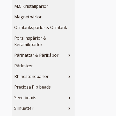
M.C Kristallpärlor
Magnetpärlor
Ormlänkspärlor & Ormlänk
Porslinspärlor &
Keramikpärlor
Pärlhattar & Pärlkåpor
Pärlmixer
Rhinestonepärlor
Preciosa Pip beads
Seed beads
Silhuetter