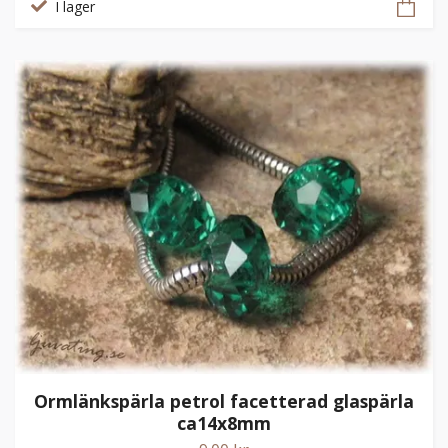
I lager
Ormlänkspärla petrol facetterad glaspärla
ca14x8mm