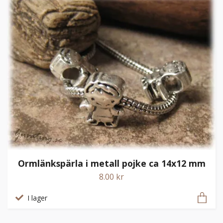
Ormlänkspärla i metall pojke ca 14x12 mm
8.00 kr
I lager