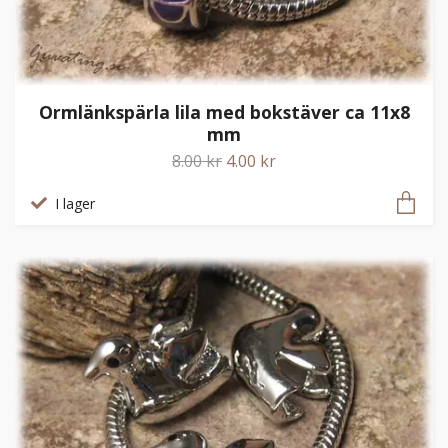
Ormlänkspärla lila med bokstäver ca 11x8
mm
8.00 kr
4.00 kr
I lager