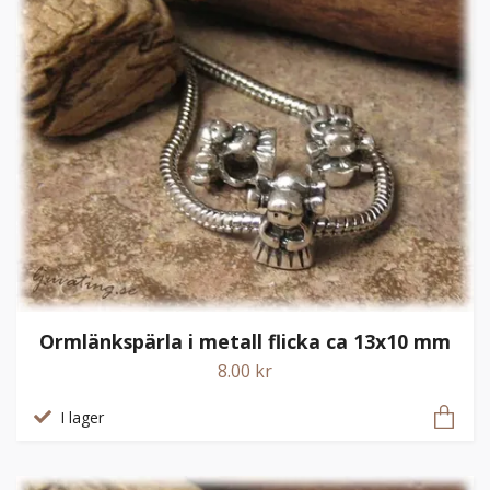
Ormlänkspärla i metall flicka ca 13x10 mm
8.00 kr
I lager