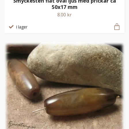
Smyckesten flat oval ljus med prickar ca
50x17 mm
8.00 kr
I lager