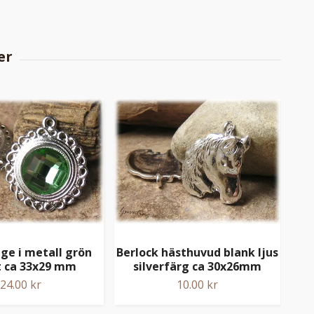
Ber
ge i metall grön
Berlock hästhuvud blank ljus
sil
t ca 33x29 mm
silverfärg ca 30x26mm
24.00 kr
10.00 kr