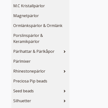
M.C Kristallpärlor
Magnetpärlor
Ormlänkspärlor & Ormlänk
Porslinspärlor &
Keramikpärlor
Pärlhattar & Pärlkåpor
Pärlmixer
Rhinestonepärlor
Preciosa Pip beads
Seed beads
Silhuetter