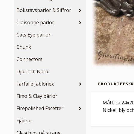
Bokstavspärlor & Siffror
Cloisonné pärlor
Cats Eye pärlor
Chunk
Connectors
Djur och Natur
Farfalle Jablonex
PRODUKTBESKR
Fimo & Clay pärlor
Mått: ca 24x20
Firepolished Facetter
Nickel, bly o
Fjädrar
Glaschips på sträng