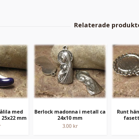
ålila med
Berlock madonna i metall ca
Runt hän
ca 25x22 mm
24x10 mm
faset
r
3.00 kr