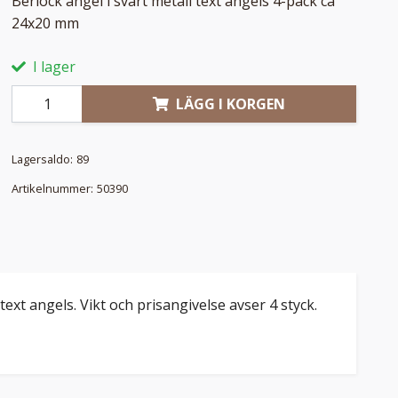
Berlock ängel i svart metall text angels 4-pack ca
24x20 mm
I lager
LÄGG I KORGEN
Lagersaldo:
89
Artikelnummer:
50390
ext angels. Vikt och prisangivelse avser 4 styck.