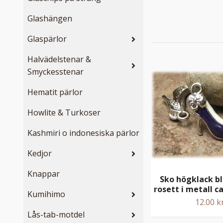
Glashängen
Glaspärlor
Halvädelstenar &
Smyckesstenar
Hematit pärlor
Howlite & Turkoser
Kashmiri o indonesiska pärlor
Kedjor
Knappar
Sko högklack bl
rosett i metall 
Kumihimo
12.00 k
Lås-tab-motdel