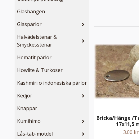
Glashängen
Glaspärlor
Halvädelstenar &
Smyckesstenar
Hematit pärlor
Howlite & Turkoser
Kashmiri o indonesiska pärlor
Kedjor
Knappar
Bricka/Hänge /Ta
Kumihimo
17x11,5
3.00 kr
Lås-tab-motdel