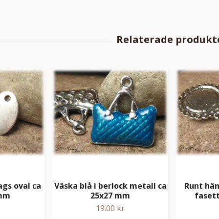
gs oval ca
Väska blå i berlock metall ca
Runt hän
 mm
25x27 mm
faset
19.00 kr