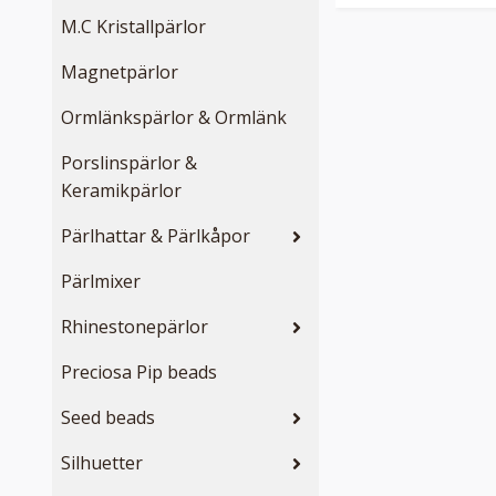
M.C Kristallpärlor
Magnetpärlor
Ormlänkspärlor & Ormlänk
Porslinspärlor &
Keramikpärlor
Pärlhattar & Pärlkåpor
Pärlmixer
Rhinestonepärlor
Preciosa Pip beads
Seed beads
Silhuetter