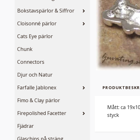
Bokstavspärlor & Siffror
Cloisonné pärlor
Cats Eye pärlor
Chunk
Connectors
Djur och Natur
Farfalle Jablonex
PRODUKTBESKR
Fimo & Clay pärlor
Mått: ca 19x10
Firepolished Facetter
styck
Fjädrar
Glaschips på sträng