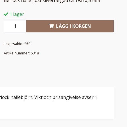
Berlock nalle ljust silverfärgad ca 19x10,5 mm
I lager
LÄGG I KORGEN
Lagersaldo:
259
Artikelnummer:
5318
rlock nallebjörn. Vikt och prisangivelse avser 1