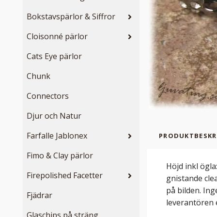
Bokstavspärlor & Siffror
Cloisonné pärlor
Cats Eye pärlor
Chunk
Connectors
Djur och Natur
Farfalle Jablonex
PRODUKTBESKR
Fimo & Clay pärlor
Höjd inkl ögla
Firepolished Facetter
gnistande cle
på bilden. Ing
Fjädrar
leverantören e
Glaschips på sträng