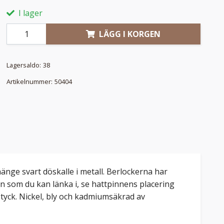
I lager
LÄGG I KORGEN
Lagersaldo:
38
Artikelnummer:
50404
hänge svart döskalle i metall. Berlockerna har
an som du kan länka i, se hattpinnens placering
 styck. Nickel, bly och kadmiumsäkrad av