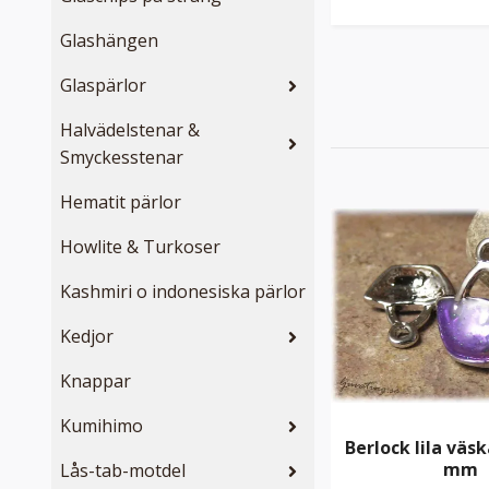
Glashängen
Glaspärlor
Halvädelstenar &
Smyckesstenar
Hematit pärlor
Howlite & Turkoser
Kashmiri o indonesiska pärlor
Kedjor
Knappar
Kumihimo
Berlock lila väs
mm
Lås-tab-motdel