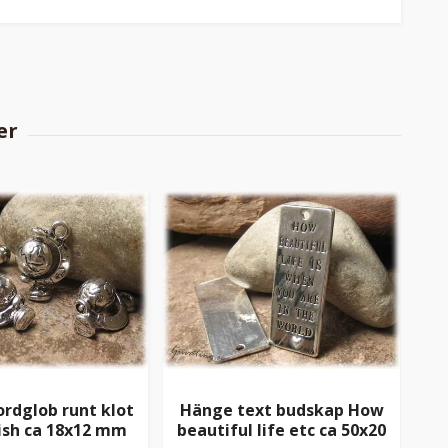
ordglob runt klot
Hänge text budskap How
B
ish ca 18x12 mm
beautiful life etc ca 50x20