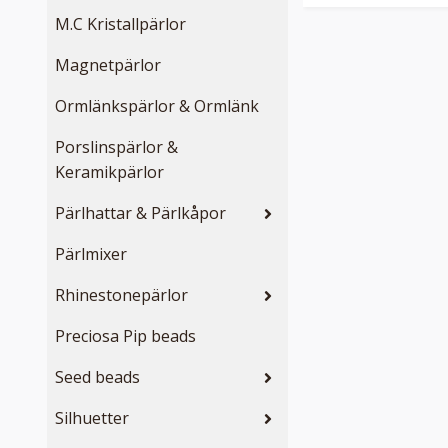
M.C Kristallpärlor
Magnetpärlor
Ormlänkspärlor & Ormlänk
Porslinspärlor &
Keramikpärlor
Pärlhattar & Pärlkåpor
Pärlmixer
Rhinestonepärlor
Preciosa Pip beads
Seed beads
Silhuetter