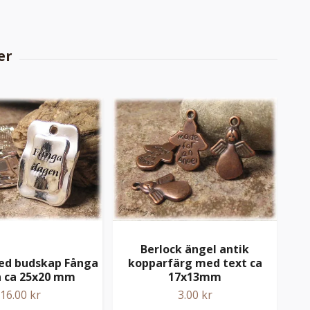
Berlock ängel antik
ed budskap Fånga
kopparfärg med text ca
Hjä
 ca 25x20 mm
17x13mm
f
16.00 kr
3.00 kr