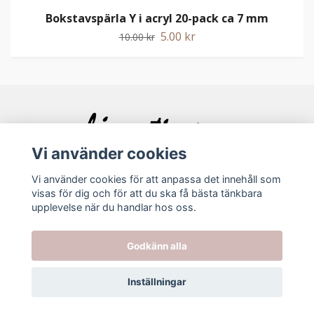
Bokstavspärla Y i acryl 20-pack ca 7 mm
5.00 kr
10.00 kr
Vi använder cookies
Vi använder cookies för att anpassa det innehåll som
visas för dig och för att du ska få bästa tänkbara
Bolagsinfo
upplevelse när du handlar hos oss.
Köpvillkor
Godkänn alla
Kontakt
Inställningar
© 2026 Ljuvating.se