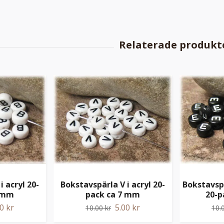
i acryl 20-
Bokstavspärla V i acryl 20-
Bokstavspä
7 mm
pack ca 7 mm
20-p
0 kr
5.00 kr
10.00 kr
10.