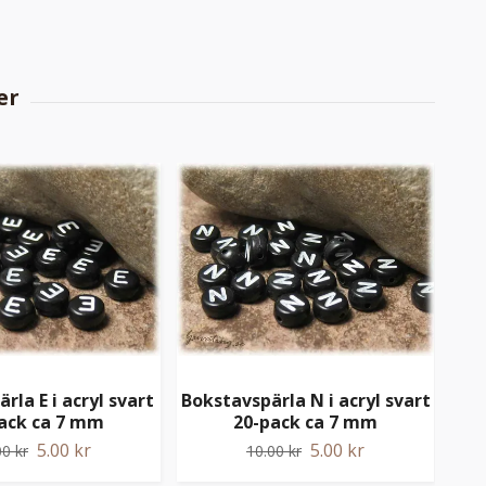
rla E i acryl svart
Bokstavspärla N i acryl svart
Bok
ack ca 7 mm
20-pack ca 7 mm
5.00 kr
5.00 kr
00 kr
10.00 kr