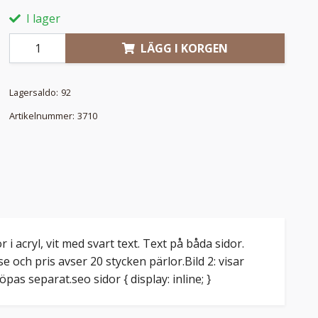
I lager
LÄGG I KORGEN
Lagersaldo:
92
Artikelnummer:
3710
i acryl, vit med svart text. Text på båda sidor.
e och pris avser 20 stycken pärlor.Bild 2: visar
as separat.seo sidor { display: inline; }