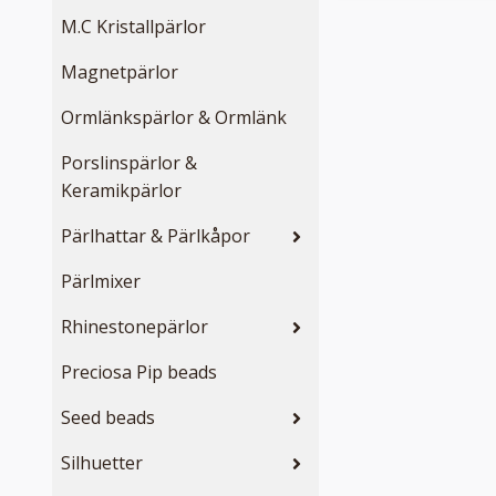
M.C Kristallpärlor
Magnetpärlor
Ormlänkspärlor & Ormlänk
Porslinspärlor &
Keramikpärlor
Pärlhattar & Pärlkåpor
Pärlmixer
Rhinestonepärlor
Preciosa Pip beads
Seed beads
Silhuetter