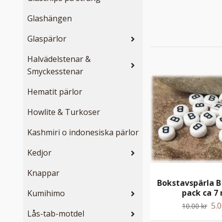
Glashängen
Glaspärlor
Halvädelstenar &
Smyckesstenar
Hematit pärlor
Howlite & Turkoser
Kashmiri o indonesiska pärlor
Kedjor
Knappar
Bokstavspärla B 
pack ca 
Kumihimo
5.0
10.00 kr
Lås-tab-motdel