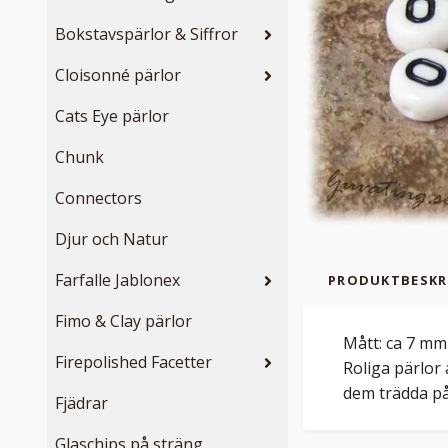
Bokstavspärlor & Siffror
Cloisonné pärlor
Cats Eye pärlor
Chunk
Connectors
Djur och Natur
Farfalle Jablonex
PRODUKTBESKR
Fimo & Clay pärlor
Mått: ca 7 mm 
Firepolished Facetter
Roliga pärlor 
dem trädda på 
Fjädrar
Glaschips på sträng