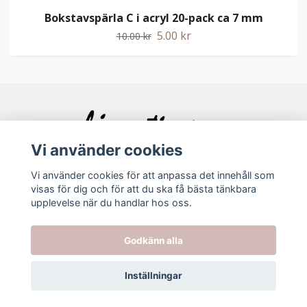
Bokstavspärla C i acryl 20-pack ca 7 mm
5.00 kr
10.00 kr
Vi använder cookies
Vi använder cookies för att anpassa det innehåll som
visas för dig och för att du ska få bästa tänkbara
Bolagsinfo
upplevelse när du handlar hos oss.
Köpvillkor
Godkänn alla
Kontakt
Inställningar
© 2026 Ljuvating.se