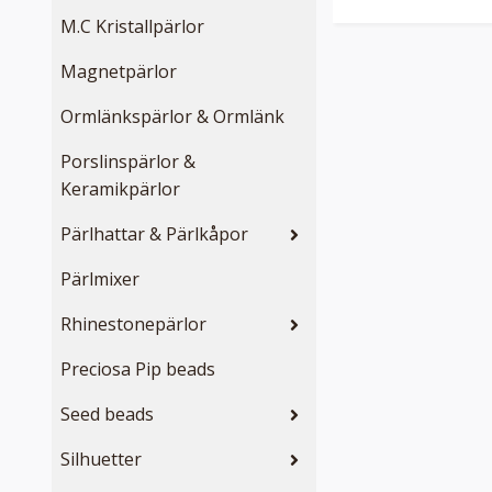
M.C Kristallpärlor
Magnetpärlor
Ormlänkspärlor & Ormlänk
Porslinspärlor &
Keramikpärlor
Pärlhattar & Pärlkåpor
Pärlmixer
Rhinestonepärlor
Preciosa Pip beads
Seed beads
Silhuetter