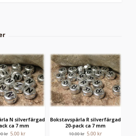
rla N silverfärgad
Bokstavspärla R silverfärgad
Bok
ack ca 7 mm
20-pack ca 7 mm
5.00 kr
5.00 kr
00 kr
10.00 kr