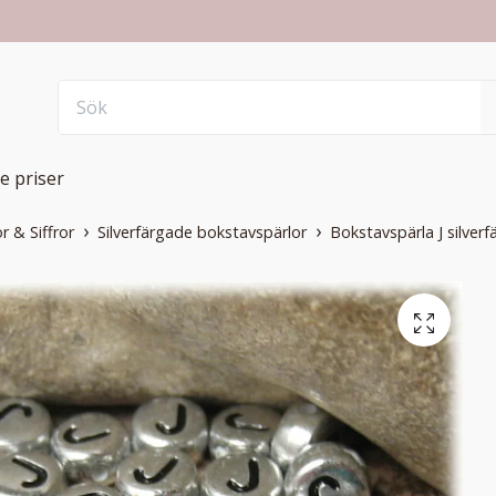
e priser
r & Siffror
Silverfärgade bokstavspärlor
Bokstavspärla J silver