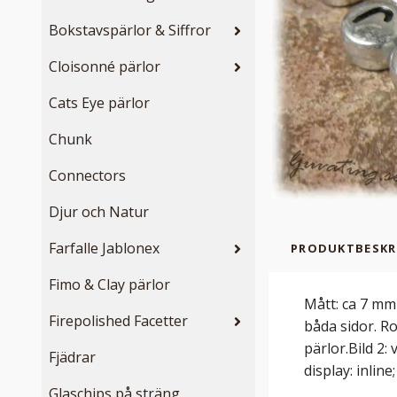
Bokstavspärlor & Siffror
Cloisonné pärlor
Cats Eye pärlor
Chunk
Connectors
Djur och Natur
Farfalle Jablonex
PRODUKTBESKR
Fimo & Clay pärlor
Mått: ca 7 mm 
Firepolished Facetter
båda sidor. Ro
pärlor.Bild 2:
Fjädrar
display: inline;
Glaschips på sträng