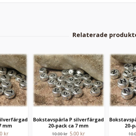
ilverfärgad
Bokstavspärla P silverfärgad
Bokstavspä
 7 mm
20-pack ca 7 mm
20-p
0 kr
5.00 kr
10.00 kr
10.