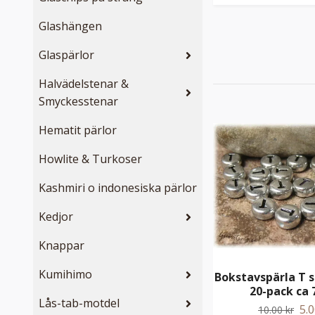
Glashängen
Glaspärlor
Halvädelstenar &
Smyckesstenar
Hematit pärlor
Howlite & Turkoser
Kashmiri o indonesiska pärlor
Kedjor
Knappar
Kumihimo
Bokstavspärla T s
20-pack ca
Lås-tab-motdel
5.0
10.00 kr