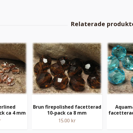
erlined
Brun firepolished facetterad
Aquamar
ck ca 4 mm
10-pack ca 8 mm
facettera
r
15.00 kr