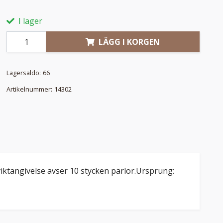
I lager
LÄGG I KORGEN
Lagersaldo:
66
Artikelnummer:
14302
 viktangivelse avser 10 stycken pärlor.Ursprung: