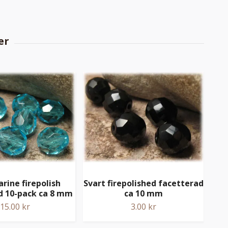
ine firepolish
Svart firepolished facetterad
fa
d 10-pack ca 8 mm
ca 10 mm
15.00 kr
3.00 kr