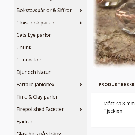
Bokstavspärlor & Siffror
Cloisonné pärlor
Cats Eye pärlor
Chunk
Connectors
Djur och Natur
Farfalle Jablonex
PRODUKTBESKR
Fimo & Clay pärlor
Mått: ca 8 mm.
Firepolished Facetter
Tjeckien
Fjädrar
Glaschips på sträng