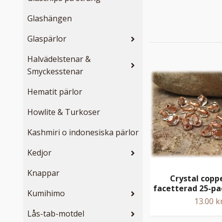
Glashängen
Glaspärlor
Halvädelstenar &
Smyckesstenar
Hematit pärlor
Howlite & Turkoser
Kashmiri o indonesiska pärlor
Kedjor
Knappar
Crystal copp
facetterad 25-pa
Kumihimo
13.00 k
Lås-tab-motdel