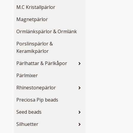
M.C Kristallpärlor
Magnetpärlor
Ormlänkspärlor & Ormlänk
Porslinspärlor &
Keramikpärlor
Pärlhattar & Pärlkåpor
Pärlmixer
Rhinestonepärlor
Preciosa Pip beads
Seed beads
Silhuetter