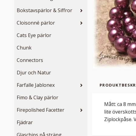
Bokstavspärlor & Siffror
Cloisonné pärlor
Cats Eye pärlor
Chunk
Connectors
Djur och Natur
Farfalle Jablonex
PRODUKTBESKR
Fimo & Clay pärlor
Mått: ca 8 mm.
Firepolished Facetter
lite överskott
Ziplockpåse. 
Fjädrar
Glaschips på sträng