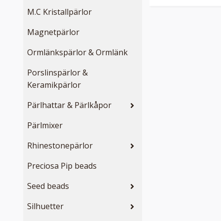
M.C Kristallpärlor
Magnetpärlor
Ormlänkspärlor & Ormlänk
Porslinspärlor &
Keramikpärlor
Pärlhattar & Pärlkåpor
Pärlmixer
Rhinestonepärlor
Preciosa Pip beads
Seed beads
Silhuetter