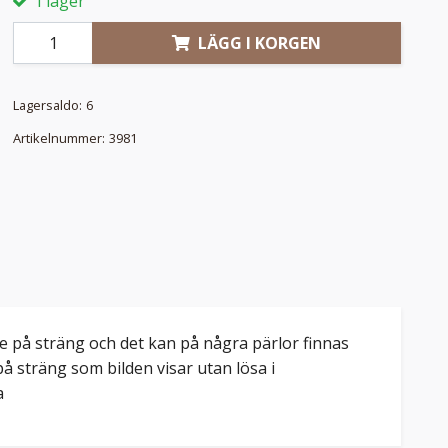
I lager
LÄGG I KORGEN
Lagersaldo:
6
Artikelnummer:
3981
de på sträng och det kan på några pärlor finnas
 på sträng som bilden visar utan lösa i
a