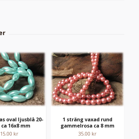
las oval ljusblå 20-
1 sträng vaxad rund
1 s
 ca 16x8 mm
gammelrosa ca 8 mm
gr
15.00 kr
35.00 kr