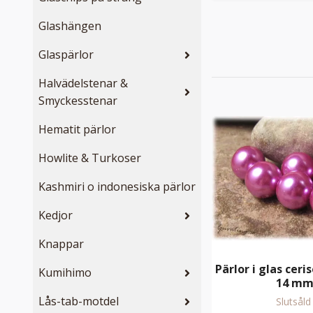
Glashängen
Glaspärlor
Halvädelstenar &
Smyckesstenar
Hematit pärlor
Howlite & Turkoser
Kashmiri o indonesiska pärlor
Kedjor
Knappar
Pärlor i glas ceri
Kumihimo
14 m
Lås-tab-motdel
Slutsåld