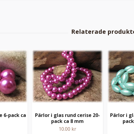
se 6-pack ca
Pärlor i glas rund cerise 20-
Pärlor i g
m
pack ca 8 mm
pack
10.00 kr