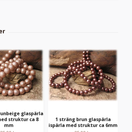
runbeige glaspärla
med struktur ca 8
1 sträng brun glaspärla
1 
mm
ispärla med struktur ca 6mm