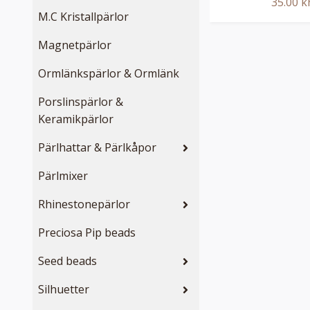
35.00 k
M.C Kristallpärlor
Magnetpärlor
Ormlänkspärlor & Ormlänk
Porslinspärlor &
Keramikpärlor
Pärlhattar & Pärlkåpor
Pärlmixer
Rhinestonepärlor
Preciosa Pip beads
Seed beads
Silhuetter