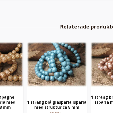
ampagne
1 sträng b
ärla med
1 sträng blå glaspärla ispärla
ispärla 
 8 mm
med struktur ca 8 mm