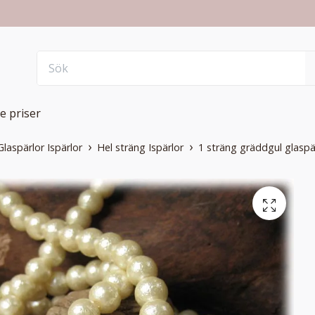
e priser
Glaspärlor Ispärlor
Hel sträng Ispärlor
1 sträng gräddgul glasp