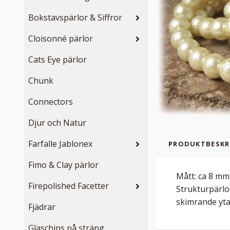
Bokstavspärlor & Siffror
Cloisonné pärlor
Cats Eye pärlor
Chunk
Connectors
Djur och Natur
Farfalle Jablonex
PRODUKTBESKR
Fimo & Clay pärlor
Mått: ca 8 mm.
Firepolished Facetter
Strukturpärlor
skimrande yta.
Fjädrar
Glaschips på sträng