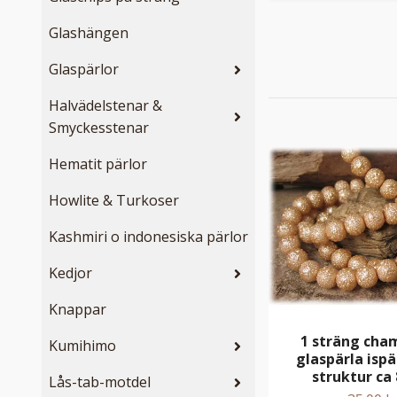
Glashängen
Glaspärlor
Halvädelstenar &
Smyckesstenar
Hematit pärlor
Howlite & Turkoser
Kashmiri o indonesiska pärlor
Kedjor
Knappar
1 sträng ch
Kumihimo
glaspärla isp
struktur ca
Lås-tab-motdel