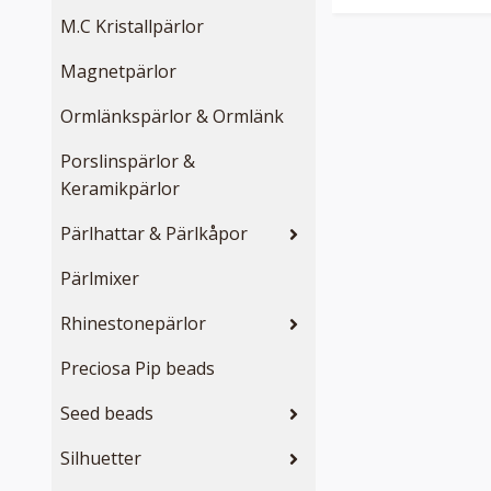
M.C Kristallpärlor
Magnetpärlor
Ormlänkspärlor & Ormlänk
Porslinspärlor &
Keramikpärlor
Pärlhattar & Pärlkåpor
Pärlmixer
Rhinestonepärlor
Preciosa Pip beads
Seed beads
Silhuetter