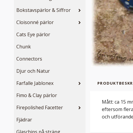
Bokstavspärlor & Siffror
Cloisonné pärlor
Cats Eye pärlor
Chunk
Connectors
Djur och Natur
Farfalle Jablonex
PRODUKTBESKR
Fimo & Clay pärlor
Mått: ca 15 m
Firepolished Facetter
eftersom flera
och utförande.
Fjädrar
Glaschips på sträng