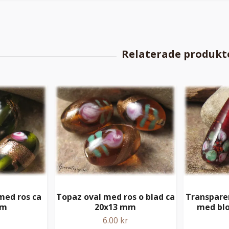
med ros ca
Topaz oval med ros o blad ca
Transparen
mm
20x13 mm
med bl
6.00 kr