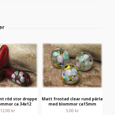
t röd stor droppe
Matt frostad clear rund pärla
Tr
ommor ca 34x12
med blommor ca15mm
m
12.00 kr
5.00 kr