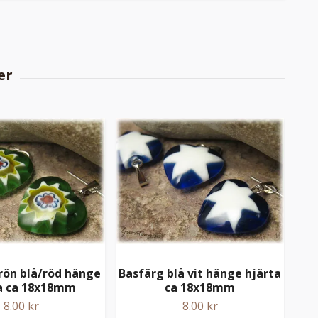
rön blå/röd hänge
Basfärg blå vit hänge hjärta
Ba
a ca 18x18mm
ca 18x18mm
8.00 kr
8.00 kr