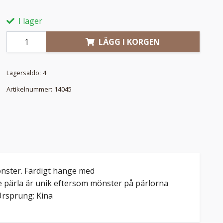
I lager
LÄGG I KORGEN
Lagersaldo:
4
Artikelnummer:
14045
önster. Färdigt hänge med
e pärla är unik eftersom mönster på pärlorna
 Ursprung: Kina