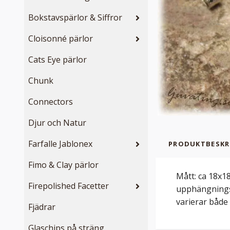
Bokstavspärlor & Siffror
Cloisonné pärlor
Cats Eye pärlor
Chunk
Connectors
Djur och Natur
Farfalle Jablonex
PRODUKTBESKR
Fimo & Clay pärlor
Mått: ca 18x1
Firepolished Facetter
upphängningsa
varierar både 
Fjädrar
Glaschips på sträng