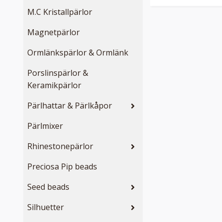
M.C Kristallpärlor
Magnetpärlor
Ormlänkspärlor & Ormlänk
Porslinspärlor &
Keramikpärlor
Pärlhattar & Pärlkåpor
Pärlmixer
Rhinestonepärlor
Preciosa Pip beads
Seed beads
Silhuetter