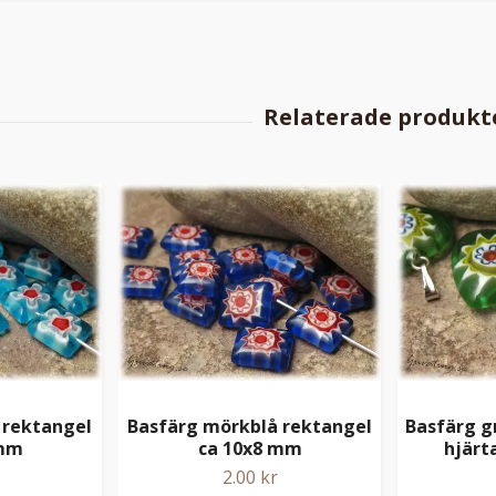
 rektangel
Basfärg mörkblå rektangel
Basfärg g
 mm
ca 10x8 mm
hjärt
2.00 kr