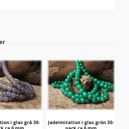
1
ion i glas grå 30-
Jadeimitation i glas grön 30-
st
ck ca 6 mm
pack ca 6 mm