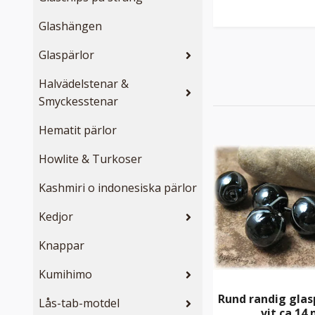
Glashängen
Glaspärlor
Halvädelstenar &
Smyckesstenar
Hematit pärlor
Howlite & Turkoser
Kashmiri o indonesiska pärlor
Kedjor
Knappar
Kumihimo
Rund randig glas
Lås-tab-motdel
vit ca 14