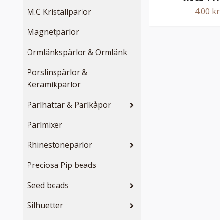
4.00 kr
M.C Kristallpärlor
Magnetpärlor
Ormlänkspärlor & Ormlänk
Porslinspärlor &
Keramikpärlor
Pärlhattar & Pärlkåpor
Pärlmixer
Rhinestonepärlor
Preciosa Pip beads
Seed beads
Silhuetter