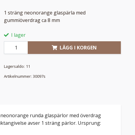
1 sträng neonorange glaspärla med
gummiöverdrag ca 8 mm
I lager
LÄGG I KORGEN
Lagersaldo:
11
Artikelnummer:
30097s
kra neonorange runda glaspärlor med överdrag
iktangivelse avser 1 sträng pärlor. Ursprung: