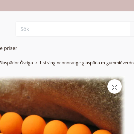
e priser
Glaspärlor Övriga
1 sträng neonorange glaspärla m gummiöverd