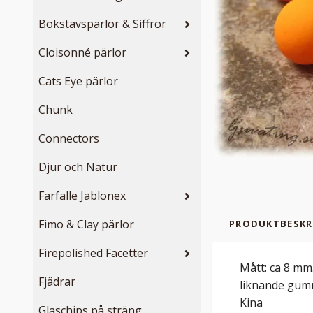
Bokstavspärlor & Siffror
Cloisonné pärlor
Cats Eye pärlor
Chunk
Connectors
Djur och Natur
Farfalle Jablonex
Fimo & Clay pärlor
PRODUKTBESKR
Firepolished Facetter
Mått: ca 8 mm
Fjädrar
liknande gumm
Kina
Glaschips på sträng