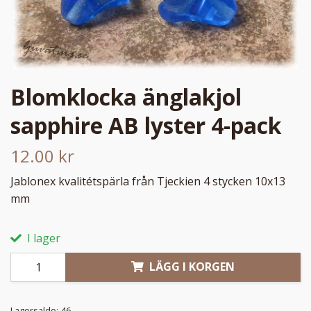
Blomklocka änglakjol
sapphire AB lyster 4-pack
12.00 kr
Jablonex kvalitétspärla från Tjeckien 4 stycken 10x13
mm
I lager
LÄGG I KORGEN
Lagersaldo:
46