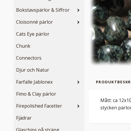
Bokstavspärlor & Siffror
Cloisonné pärlor
Cats Eye pärlor
Chunk
Connectors
Djur och Natur
Farfalle Jablonex
PRODUKTBESKR
Fimo & Clay pärlor
Mått: ca 12x1
Firepolished Facetter
stycken pärlor
Fjädrar
Glaschips på sträng