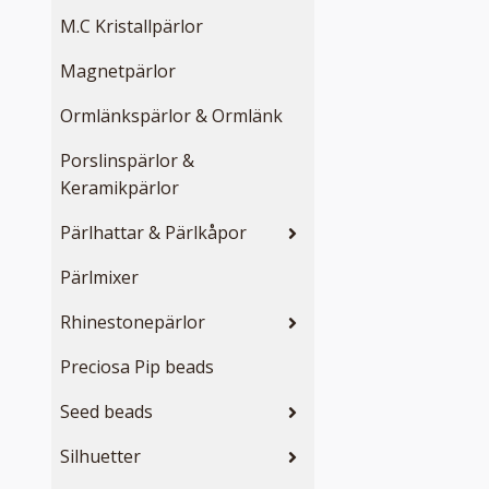
M.C Kristallpärlor
Magnetpärlor
Ormlänkspärlor & Ormlänk
Porslinspärlor &
Keramikpärlor
Pärlhattar & Pärlkåpor
Pärlmixer
Rhinestonepärlor
Preciosa Pip beads
Seed beads
Silhuetter