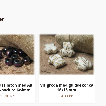
s lilaton med AB
Vit groda med gulddekor ca
Cry
0-pack ca 6x4mm
16x15 mm
13.00 kr
4.00 kr