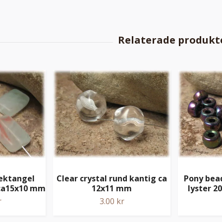
ektangel
Clear crystal rund kantig ca
Pony bead
 ca15x10 mm
12x11 mm
lyster 2
r
3.00 kr