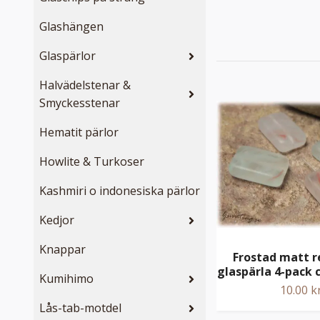
Glashängen
Glaspärlor
Halvädelstenar &
Smyckesstenar
Hematit pärlor
Howlite & Turkoser
Kashmiri o indonesiska pärlor
Kedjor
Knappar
Frostad matt r
glaspärla 4-pack
Kumihimo
10.00 k
Lås-tab-motdel