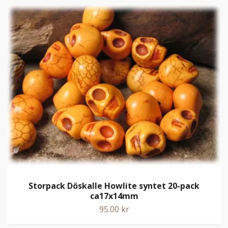
Storpack Döskalle Howlite syntet 20-pack
ca17x14mm
95.00 kr