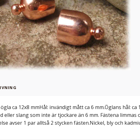
IVNING
l ögla ca 12x8 mmHål: invändigt mått ca 6 mm.Öglans hål: ca 
d eller slang som inte är tjockare än 6 mm. Fästena limmas o
else avser 1 par alltså 2 stycken fästen.Nickel, bly och kad