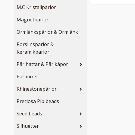
M.C Kristallpärlor
Magnetpärlor
Ormlänkspärlor & Ormlänk
Porslinspärlor &
Keramikpärlor
Pärlhattar & Pärlkåpor
Pärlmixer
Rhinestonepärlor
Preciosa Pip beads
Seed beads
Silhuetter