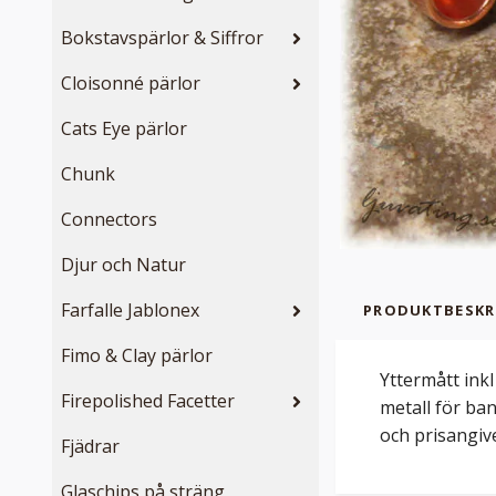
Bokstavspärlor & Siffror
Cloisonné pärlor
Cats Eye pärlor
Chunk
Connectors
Djur och Natur
Farfalle Jablonex
PRODUKTBESKR
Fimo & Clay pärlor
Yttermått ink
Firepolished Facetter
metall för ban
och prisangiv
Fjädrar
Glaschips på sträng