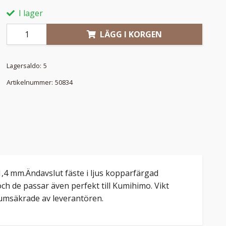
I lager
LÄGG I KORGEN
Lagersaldo:
5
Artikelnummer:
50834
1,4 mm.Ändavslut fäste i ljus kopparfärgad
ch de passar även perfekt till Kumihimo. Vikt
miumsäkrade av leverantören.