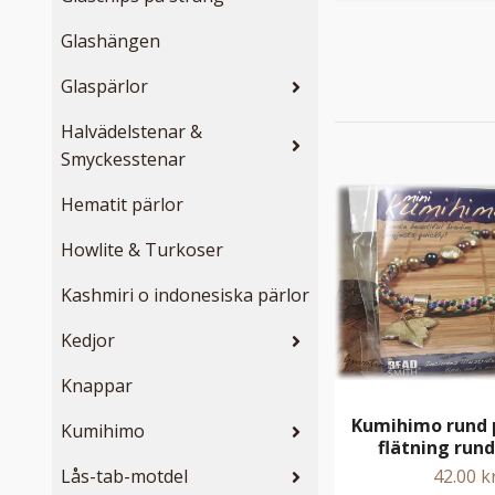
Glashängen
Glaspärlor
Halvädelstenar &
Smyckesstenar
Hematit pärlor
Howlite & Turkoser
Kashmiri o indonesiska pärlor
Kedjor
Knappar
Kumihimo rund p
Kumihimo
flätning run
Lås-tab-motdel
42.00 k