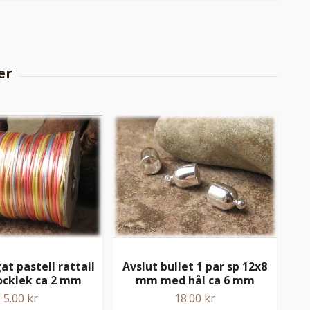
at pastell rattail
Avslut bullet 1 par sp 12x8
Sat
ocklek ca 2 mm
mm med hål ca 6 mm
5.00 kr
18.00 kr