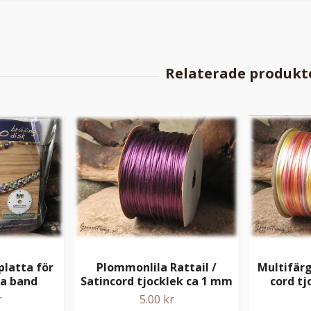
latta för
Plommonlila Rattail /
Multifärg
da band
Satincord tjocklek ca 1 mm
cord tj
r
5.00 kr