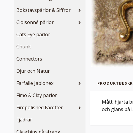
Bokstavspärlor & Siffror
Cloisonné pärlor
Cats Eye pärlor
Chunk
Connectors
Djur och Natur
Farfalle Jablonex
PRODUKTBESKR
Fimo & Clay pärlor
Mått: hjärta b
Firepolished Facetter
och glans på l
Fjädrar
Glaschips på sträng