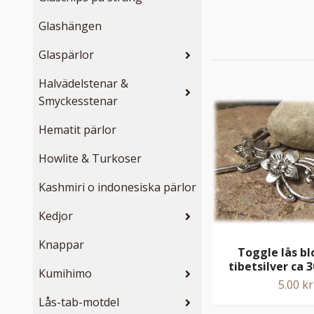
Glashängen
Glaspärlor
Halvädelstenar &
Smyckesstenar
Hematit pärlor
Howlite & Turkoser
Kashmiri o indonesiska pärlor
Kedjor
Knappar
Toggle lås b
tibetsilver ca
Kumihimo
5.00 kr
Lås-tab-motdel