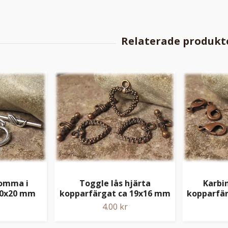
lomma i
Toggle lås hjärta
Karbi
 30x20 mm
kopparfärgat ca 19x16 mm
kopparfä
4.00 kr