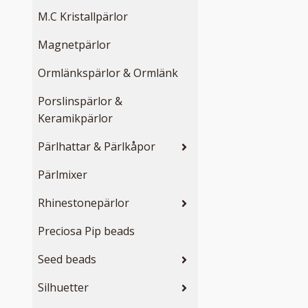
M.C Kristallpärlor
Magnetpärlor
Ormlänkspärlor & Ormlänk
Porslinspärlor &
Keramikpärlor
Pärlhattar & Pärlkåpor
Pärlmixer
Rhinestonepärlor
Preciosa Pip beads
Seed beads
Silhuetter