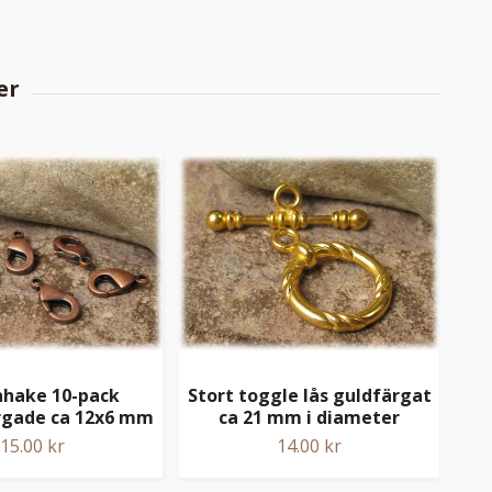
nhake 10-pack
Stort toggle lås guldfärgat
An
rgade ca 12x6 mm
ca 21 mm i diameter
15.00 kr
14.00 kr