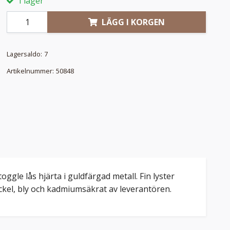
I lager
LÄGG I KORGEN
Lagersaldo:
7
Artikelnummer:
50848
ggle lås hjärta i guldfärgad metall. Fin lyster
Nickel, bly och kadmiumsäkrat av leverantören.