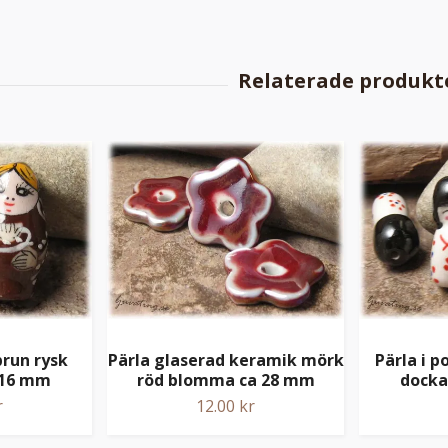
brun rysk
Pärla glaserad keramik mörk
Pärla i p
x16 mm
röd blomma ca 28 mm
docka
r
12.00 kr