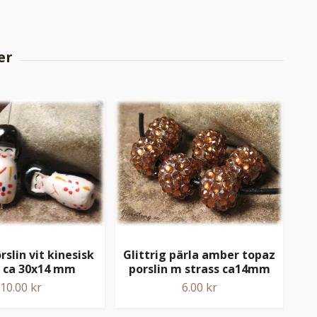
orslin vit kinesisk
Glittrig pärla amber topaz
gam
 ca 30x14 mm
porslin m strass ca14mm
10.00 kr
6.00 kr