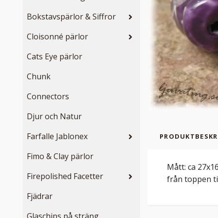
Bokstavspärlor & Siffror
Cloisonné pärlor
Cats Eye pärlor
Chunk
Connectors
Djur och Natur
Farfalle Jablonex
PRODUKTBESKR
Fimo & Clay pärlor
Mått: ca 27x1
Firepolished Facetter
från toppen ti
Fjädrar
Glaschips på sträng