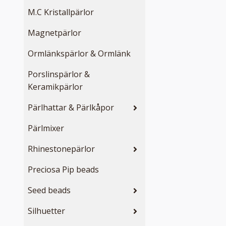
M.C Kristallpärlor
Magnetpärlor
Ormlänkspärlor & Ormlänk
Porslinspärlor &
Keramikpärlor
Pärlhattar & Pärlkåpor
Pärlmixer
Rhinestonepärlor
Preciosa Pip beads
Seed beads
Silhuetter