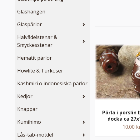
Glashängen
Glaspärlor
Halvädelstenar &
Smyckesstenar
Hematit pärlor
Howlite & Turkoser
Kashmiri o indonesiska pärlor
Kedjor
Knappar
Pärla i porslin 
docka ca 27
Kumihimo
10.00 k
Lås-tab-motdel