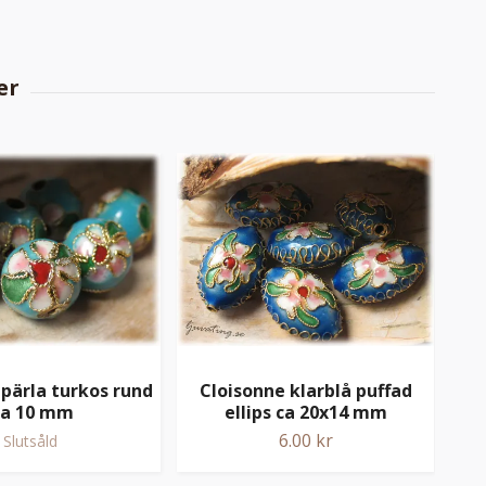
 pärla turkos rund
Cloisonne klarblå puffad
Clo
ca 10 mm
ellips ca 20x14 mm
6.00 kr
Slutsåld