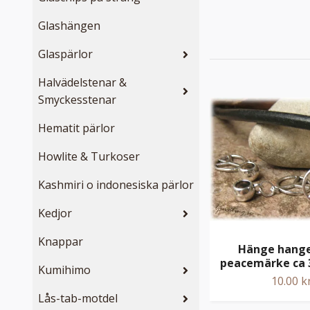
Glashängen
Glaspärlor
Halvädelstenar &
Smyckesstenar
Hematit pärlor
Howlite & Turkoser
Kashmiri o indonesiska pärlor
Kedjor
Knappar
Hänge hang
peacemärke ca
Kumihimo
10.00 k
Lås-tab-motdel