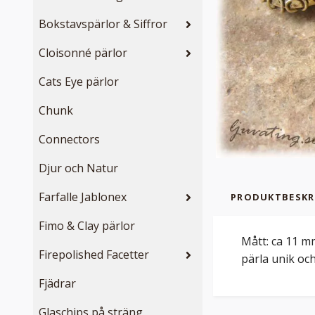
Bokstavspärlor & Siffror
Cloisonné pärlor
Cats Eye pärlor
Chunk
Connectors
Djur och Natur
Farfalle Jablonex
PRODUKTBESKR
Fimo & Clay pärlor
Mått: ca 11 m
Firepolished Facetter
pärla unik och
Fjädrar
Glaschips på sträng