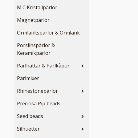
M.C Kristallpärlor
Magnetpärlor
Ormlänkspärlor & Ormlänk
Porslinspärlor &
Keramikpärlor
Pärlhattar & Pärlkåpor
Pärlmixer
Rhinestonepärlor
Preciosa Pip beads
Seed beads
Silhuetter