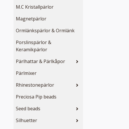
M.C Kristallpärlor
Magnetpärlor
Ormlänkspärlor & Ormlänk
Porslinspärlor &
Keramikpärlor
Pärlhattar & Pärlkåpor
Pärlmixer
Rhinestonepärlor
Preciosa Pip beads
Seed beads
Silhuetter