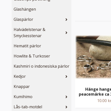
Glashängen
Glaspärlor
Halvädelstenar &
Smyckesstenar
Hematit pärlor
Howlite & Turkoser
Kashmiri o indonesiska pärlor
Kedjor
Knappar
Hänge hang
peacemärke ca
Kumihimo
10.00 k
Lås-tab-motdel