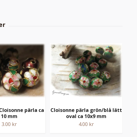
Cloisonne pärla ca
Cloisonne pärla grön/blå lätt
Pärl
10 mm
oval ca 10x9 mm
3.00 kr
4.00 kr