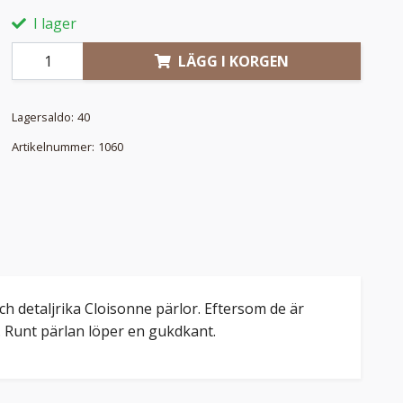
I lager
LÄGG I KORGEN
Lagersaldo:
40
Artikelnummer:
1060
h detaljrika Cloisonne pärlor. Eftersom de är
e. Runt pärlan löper en gukdkant.