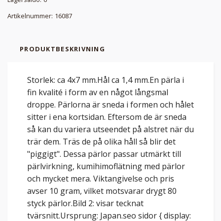
Artikelnummer:
16087
PRODUKTBESKRIVNING
Storlek: ca 4x7 mm.Hål ca 1,4 mm.En pärla i
fin kvalité i form av en något långsmal
droppe. Pärlorna är sneda i formen och hålet
sitter i ena kortsidan. Eftersom de är sneda
så kan du variera utseendet på alstret när du
trär dem. Träs de på olika håll så blir det
"piggigt". Dessa pärlor passar utmärkt till
pärlvirkning, kumihimoflätning med pärlor
och mycket mera. Viktangivelse och pris
avser 10 gram, vilket motsvarar drygt 80
styck pärlor.Bild 2: visar tecknat
tvärsnitt.Ursprung: Japan.seo sidor { display: