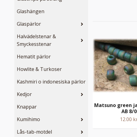
Glashängen
Glaspärlor
Halvädelstenar &
Smyckesstenar
Hematit pärlor
Howlite & Turkoser
Kashmiri o indonesiska pärlor
Kedjor
Matsuno green ja
Knappar
AB 8/0
Kumihimo
12.00 k
Lås-tab-motdel