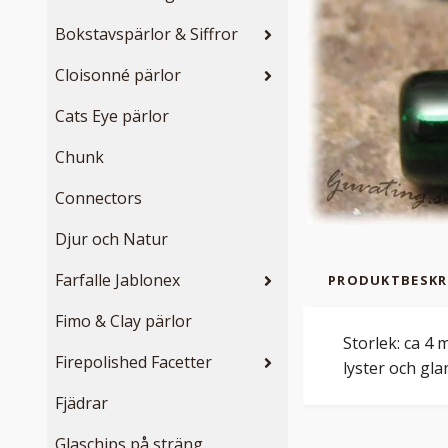
Bokstavspärlor & Siffror
Cloisonné pärlor
Cats Eye pärlor
Chunk
Connectors
Djur och Natur
Farfalle Jablonex
PRODUKTBESKR
Fimo & Clay pärlor
Storlek: ca 4 
Firepolished Facetter
lyster och gla
Fjädrar
Glaschips på sträng