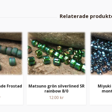
de Frostad
Matsuno grön silverlined SR
Miyuki
rainbow 8/0
mont
r
12.00 kr