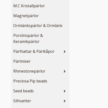
M.C Kristallpärlor
Magnetpärlor
Ormlänkspärlor & Ormlänk
Porslinspärlor &
Keramikpärlor
Pärlhattar & Pärlkåpor
Pärlmixer
Rhinestonepärlor
Preciosa Pip beads
Seed beads
Silhuetter