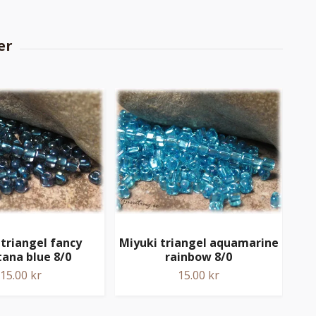
S
 triangel fancy
Miyuki triangel aquamarine
aq
ana blue 8/0
rainbow 8/0
15.00 kr
15.00 kr