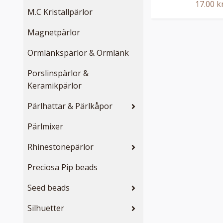
17.00 k
M.C Kristallpärlor
Magnetpärlor
Ormlänkspärlor & Ormlänk
Porslinspärlor &
Keramikpärlor
Pärlhattar & Pärlkåpor
Pärlmixer
Rhinestonepärlor
Preciosa Pip beads
Seed beads
Silhuetter