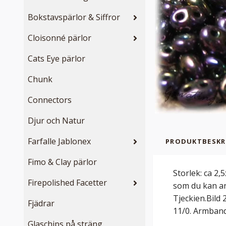
Bokstavspärlor & Siffror
Cloisonné pärlor
Cats Eye pärlor
Chunk
Connectors
Djur och Natur
Farfalle Jablonex
PRODUKTBESKR
Fimo & Clay pärlor
Storlek: ca 2,
Firepolished Facetter
som du kan an
Tjeckien.Bild
Fjädrar
11/0. Armband
Glaschips på sträng