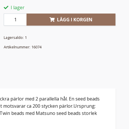
I lager
LÄGG I KORGEN
Lagersaldo:
1
Artikelnummer:
16074
läckra pärlor med 2 parallella hål. En seed beads
et motsvarar ca 200 stycken pärlor.Ursprung:
at Twin beads med Matsuno seed beads storlek