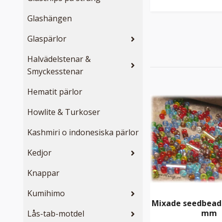
Glashängen
Glaspärlor
Halvädelstenar &
Smyckesstenar
Hematit pärlor
Howlite & Turkoser
Kashmiri o indonesiska pärlor
Kedjor
Knappar
Kumihimo
Mixade seedbeads 
mm
Lås-tab-motdel