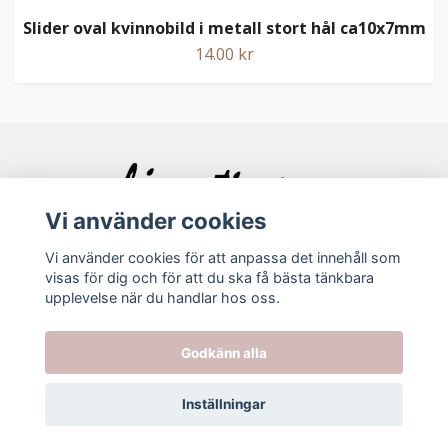
Slider oval kvinnobild i metall stort hål ca10x7mm
14.00 kr
Vi använder cookies
Vi använder cookies för att anpassa det innehåll som
visas för dig och för att du ska få bästa tänkbara
Bolagsinfo
upplevelse när du handlar hos oss.
Köpvillkor
Godkänn alla
Kontakt
Inställningar
© 2026 Ljuvating.se