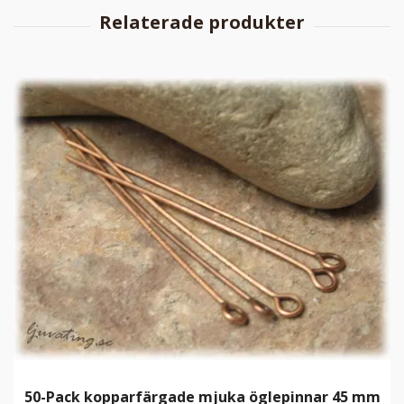
50-Pack kopparfärgade mjuka öglepinnar 45 mm