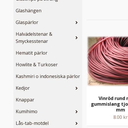
Glashängen
Glaspärlor
Halvädelstenar &
Smyckesstenar
Hematit pärlor
Howlite & Turkoser
Kashmiri o indonesiska pärlor
Kedjor
Vinröd rund 
Knappar
gummislang tjoc
mm
Kumihimo
8.00 kr
Lås-tab-motdel