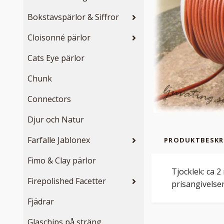
Bokstavspärlor & Siffror
Cloisonné pärlor
Cats Eye pärlor
Chunk
Connectors
Djur och Natur
Farfalle Jablonex
PRODUKTBESKR
Fimo & Clay pärlor
Tjocklek: ca 2
Firepolished Facetter
prisangivelsen
Fjädrar
Glaschips på sträng