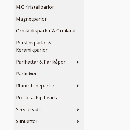
M.C Kristallpärlor
Magnetpärlor
Ormlänkspärlor & Ormlänk
Porslinspärlor &
Keramikpärlor
Pärlhattar & Pärlkåpor
Pärlmixer
Rhinestonepärlor
Preciosa Pip beads
Seed beads
Silhuetter