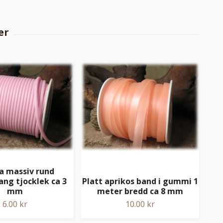
la massiv rund
ng tjocklek ca 3
Platt aprikos band i gummi 1
Li
mm
meter bredd ca 8 mm
6.00 kr
10.00 kr