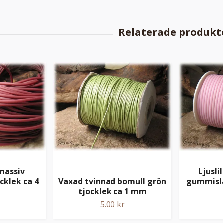
massiv
Ljusli
klek ca 4
Vaxad tvinnad bomull grön
gummisla
tjocklek ca 1 mm
5.00 kr