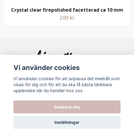
Crystal clear firepolished facetterad ca 10 mm
2.00 kr
Vi använder cookies
Vi använder cookies för att anpassa det innehåll som
visas för dig och för att du ska få bästa tänkbara
Bolagsinfo
upplevelse när du handlar hos oss.
Köpvillkor
Godkänn alla
Kontakt
Inställningar
© 2026 Ljuvating.se