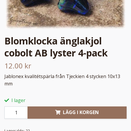
Blomklocka änglakjol
cobolt AB lyster 4-pack
12.00 kr
Jablonex kvalitétspärla från Tjeckien 4 stycken 10x13
mm
I lager
LÄGG I KORGEN
Lagersaldo:
22