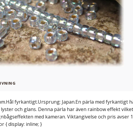
IVNING
mm.Hål fyrkantigt.Ursprung: Japan.En pärla med fyrkantigt hål 
 lyster och glans. Denna pärla har även rainbow effekt vilket
gnbågseffekten med kameran. Viktangivelse och pris avser 1
r { display: inline; }