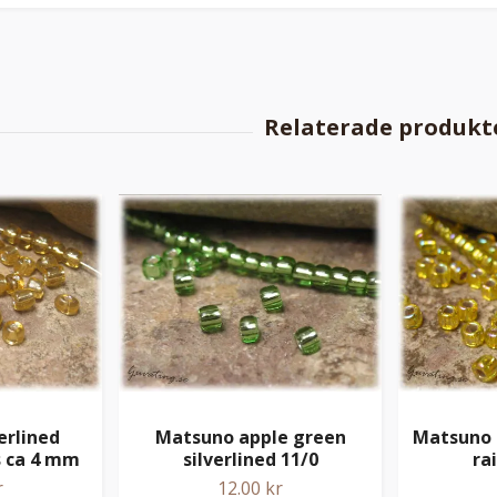
erlined
Matsuno apple green
Matsuno g
s ca 4 mm
silverlined 11/0
ra
r
12.00 kr