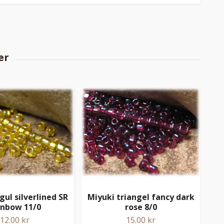
ul silverlined SR
Miyuki triangel fancy dark
Miy
inbow 11/0
rose 8/0
12.00 kr
15.00 kr