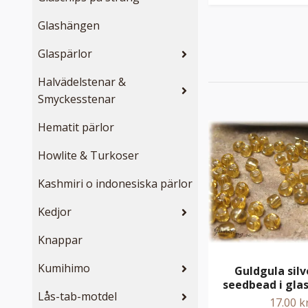
Glashängen
Glaspärlor
Halvädelstenar &
Smyckesstenar
Hematit pärlor
Howlite & Turkoser
Kashmiri o indonesiska pärlor
Kedjor
Knappar
Kumihimo
Guldgula silv
seedbead i gla
Lås-tab-motdel
17.00 k