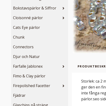
Bokstavspärlor & Siffror
Cloisonné pärlor
Cats Eye pärlor
Chunk
Connectors
Djur och Natur
Farfalle Jablonex
PRODUKTBESKR
Fimo & Clay pärlor
Storlek: ca 2 
Firepolished Facetter
ger den en fin
inte fånga re
Fjädrar
pärlor.seo sido
Glaschips på sträng