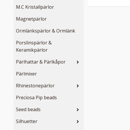
M.C Kristallpärlor
Magnetpärlor
Ormlänkspärlor & Ormlänk
Porslinspärlor &
Keramikpärlor
Pärlhattar & Pärlkåpor
Pärlmixer
Rhinestonepärlor
Preciosa Pip beads
Seed beads
Silhuetter