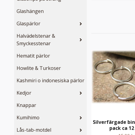
Glashängen
Glaspärlor
Halvädelstenar &
Smyckesstenar
Hematit pärlor
Howlite & Turkoser
Kashmiri o indonesiska pärlor
Kedjor
Knappar
Kumihimo
Silverfärgade bin
pack ca 1
Lås-tab-motdel