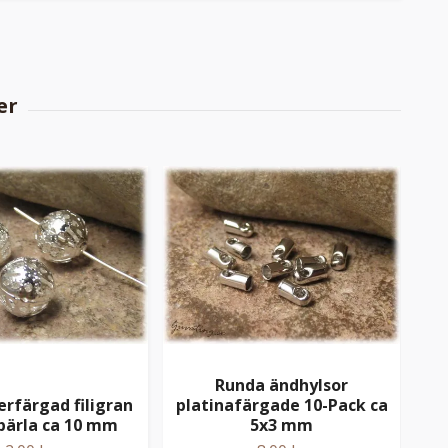
Runda ändhylsor
erfärgad filigran
platinafärgade 10-Pack ca
Spi
pärla ca 10 mm
5x3 mm