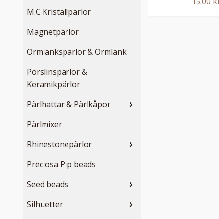
15.00 k
M.C Kristallpärlor
Magnetpärlor
Ormlänkspärlor & Ormlänk
Porslinspärlor &
Keramikpärlor
Pärlhattar & Pärlkåpor
Pärlmixer
Rhinestonepärlor
Preciosa Pip beads
Seed beads
Silhuetter