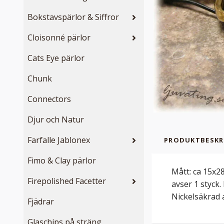
Bokstavspärlor & Siffror
Cloisonné pärlor
Cats Eye pärlor
Chunk
Connectors
Djur och Natur
Farfalle Jablonex
PRODUKTBESKR
Fimo & Clay pärlor
Mått: ca 15x28
Firepolished Facetter
avser 1 styck
Nickelsäkrad a
Fjädrar
Glaschips på sträng