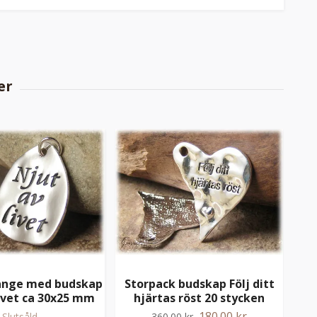
änge med budskap
Storpack budskap Följ ditt
Be
livet ca 30x25 mm
hjärtas röst 20 stycken
180.00 kr
Slutsåld
360.00 kr