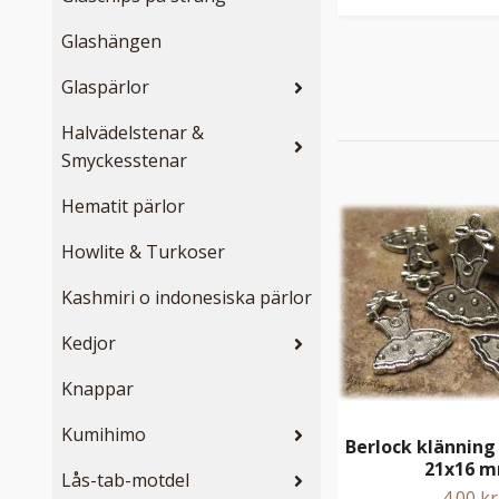
Glashängen
Glaspärlor
Halvädelstenar &
Smyckesstenar
Hematit pärlor
Howlite & Turkoser
Kashmiri o indonesiska pärlor
Kedjor
Knappar
Kumihimo
Berlock klänning 
21x16 
Lås-tab-motdel
4.00 kr