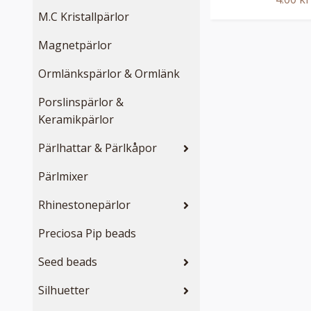
M.C Kristallpärlor
Magnetpärlor
Ormlänkspärlor & Ormlänk
Porslinspärlor &
Keramikpärlor
Pärlhattar & Pärlkåpor
Pärlmixer
Rhinestonepärlor
Preciosa Pip beads
Seed beads
Silhuetter