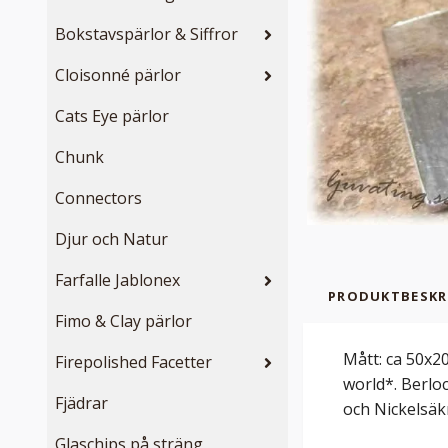
Bokstavspärlor & Siffror
Cloisonné pärlor
Cats Eye pärlor
Chunk
Connectors
Djur och Natur
Farfalle Jablonex
PRODUKTBESKR
Fimo & Clay pärlor
Mått: ca 50x2
Firepolished Facetter
world*. Berloc
Fjädrar
och Nickelsäk
Glaschips på sträng