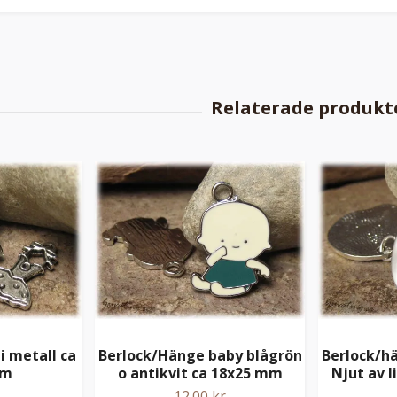
i metall ca
Berlock/Hänge baby blågrön
Berlock/h
mm
o antikvit ca 18x25 mm
Njut av 
12.00 kr